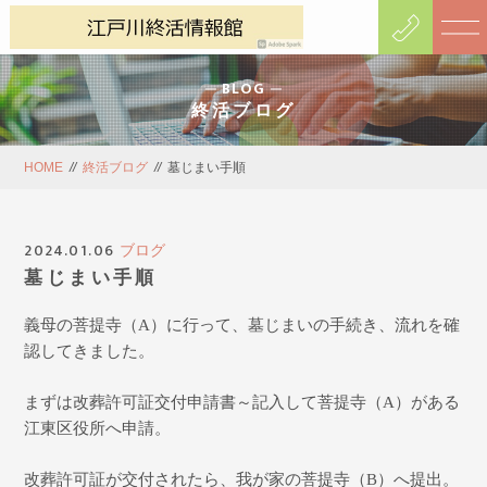
BLOG
終活ブログ
HOME
//
終活ブログ
//
墓じまい手順
2024.01.06
ブログ
墓じまい手順
義母の菩提寺（
A
）
に行って、墓じまいの手続き、流れを確
認してきました。
まずは改葬許可証交付申請書～記入して
菩提寺（
A
）
がある
江東区役所へ申請。
改葬許可証が交付されたら、
我が家の菩提寺（
B
）へ提出。