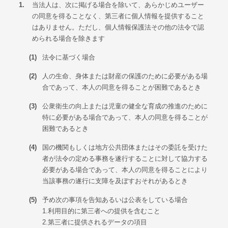
1.
当法人は、次に掲げる場合を除いて、あらかじめユーザー
の同意を得ることなく、第三者に個人情報を提供すること
はありません。ただし、個人情報保護法その他の法令で認
められる場合を除きます
(1)
法令に基づく場合
(2)
人の生命、身体または財産の保護のために必要がある場
合であって、本人の同意を得ることが困難であるとき
(3)
公衆衛生の向上または児童の健全な育成の推進のために
特に必要がある場合であって、本人の同意を得ることが
困難であるとき
(4)
国の機関もしくは地方公共団体またはその委託を受けた
者が法令の定める事務を遂行することに対して協力する
必要がある場合であって、本人の同意を得ることにより
当該事務の遂行に支障を及ぼすおそれがあるとき
(5)
予め次の事項を告知あるいは公表をしている場合
1.利用目的に第三者への提供を含むこと
2.第三者に提供されるデータの項目