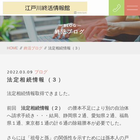
BLOG
終活ブログ
HOME
//
終活ブログ
//
法定相続情報（３）
2022.03.09
ブログ
法定相続情報（３）
法定相続情報取得できました。
前回
法定相続情報（２）
の謄本不足により別の自治体
へ請求手続き・・・結局、静岡県２通、愛知県２通、福島
県１通、東京都１通の計６通の除籍謄本が必要でした。
さらには「祖母と孫」の関係性を示すためには孫本人の戸