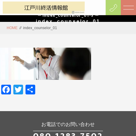
index_counselor_01-3
index_counselor_01
HOME
//
index_counselor_01
Facebook
Twitter
共
有
お電話でのお問い合わせ