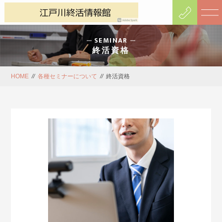
SEMINAR
終活資格
HOME
//
各種セミナーについて
//
終活資格