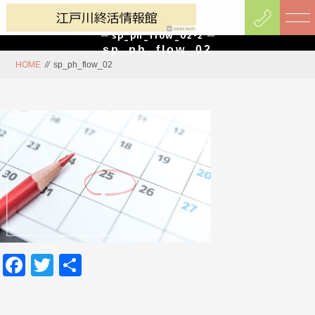
sp_ph_flow_02-2
sp_ph_flow_02
HOME
//
sp_ph_flow_02
Facebook
Twitter
共
有