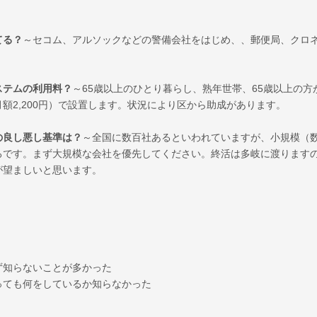
てる？
～セコム、アルソックなどの警備会社をはじめ、、郵便局、クロ
。
ステムの利用料？
～65歳以上のひとり暮らし、熟年世帯、65歳以上の方
額2,200円）で設置します。状況により区から助成があります。
の良し悪し基準は？
～全国に数百社あるといわれていますが、小規模（
ろです。まず大規模な会社を優先してください。終活は多岐に渡ります
が望ましいと思います。
ず知らないことが多かった
っても何をしているか知らなかった