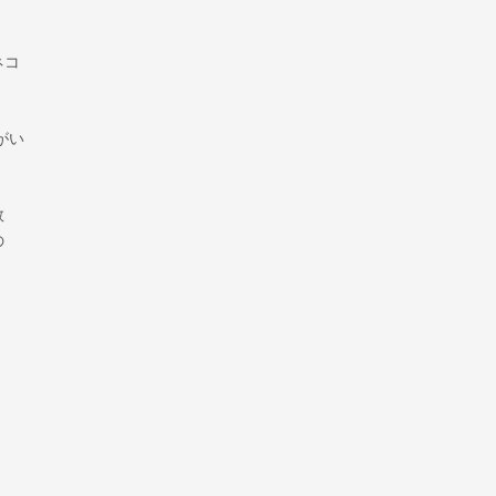
ネコ
がい
数
の