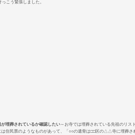
けっこう緊張しました。
祖が埋葬されているか確認したい
～お寺では埋葬されている先祖のリス
は住民票のようなものがあって、「○○の遺骨は□□区の△△寺に埋葬さ