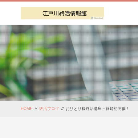
HOME
//
終活ブログ
//
おひとり様終活講座～篠崎初開催！