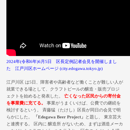
2024
年
(
令和
6
年
)6
月
5
日 区長定例記者会見を開催しまし
た 江戸川区ホームページ
(city.edogawa.tokyo.jp)
江戸川区 は5日、障害者や高齢者など働くことが難しい人が
就業できる場として、クラフトビールの醸造・販売プロジ
ェクトを始めると発表した。
亡くなった区民からの寄付金
を事業費に充てる。
事業がうまくいけば、公費での継続を
検討するという。 斉藤猛（たけし）区長が同日の会見で明
らかにした。
「Edogawa Beer Project」
と題し、 東京芸大
と連携する。 区内に 醸造所 がないため、まずは酒造メーカ