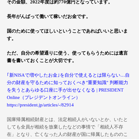
その金額、
2022
年度は約
770
億円となっています。
長年がんばって働いて稼いだお金です。
国のために使ってほしいということであればいいと思いま
す。
ただ、
自分の希望通りに使う、使ってもらうためには遺言
書を書いておくことが大切です。
｢新
NISA
で増やしたお金｣を自分で使えるとは限らない…自
分の財産を守るために知っておくべき
"
重要知識
"
判断能力
を失うとあらゆる口座に手が出せなくなる
| PRESIDENT
Online
（プレジデントオンライン）
https://president.jp/articles/-/82914
国庫帰属相続財産とは、法定相続人がいないとか、いたと
しても全員が相続を放棄したなどの事情で「相続人不存
在」となり、亡くなった人の財産が国に帰属したもののこ