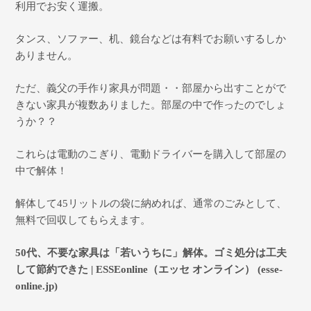
利用で
お安く運搬。
タンス、ソファー、机、鏡台などは有料でお願いするしか
ありません。
ただ、義父の手作り家具が問題・・部屋から出すことがで
きない家具が複数ありました。部屋の中で作ったのでしょ
うか？？
これらは電動のこぎり、電動ドライバーを購入して部屋の
中で解体！
解体して
45
リットルの袋に納めれば、通常のごみとして、
無料で回収してもらえます。
50
代、不要な家具は「若いうちに」解体。ゴミ処分は工夫
して節約できた
| ESSEonline
（エッセ
オンライン）
(esse-
online.jp)