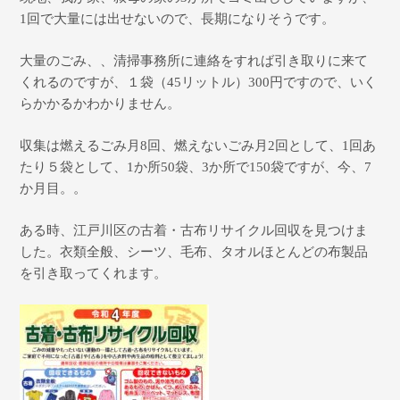
1
回で大量には出せないので、長期になりそうです。
大量のごみ、、清掃事務所に連絡をすれば引き取りに来て
くれるのですが、１袋（
45
リットル）
300
円ですので、いく
らかかるかわかりません。
収集は燃えるごみ
月
8
回、燃えないごみ月
2
回として、
1
回あ
たり５袋として、
1
か所
50
袋、
3
か所で
150
袋ですが、今、
7
か月目。。
ある時、江戸川区の古着・古布リサイクル回収を見つけま
した。衣類全般、シーツ、毛布、タオルほとんどの布製品
を引き取ってくれます。