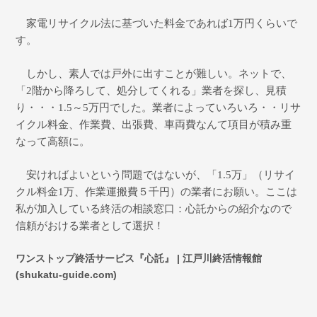
家電リサイクル法に基づいた料金であれば
1
万円くらいで
す。
しかし、素人では戸外に出すことが難しい。ネットで、
「
2
階から降ろして、処分してくれる」業者を探し、見積
り・・・
1.5
～
5
万円でした。業者によっていろいろ・・リサ
イクル料金、作業費、出張費、車両費なんて項目が積み重
なって高額に。
安ければよいという問題ではないが、「
1.5
万」（リサイ
クル料金
1
万、作業運搬費５千円）の業者にお願い。ここは
私が加入している終活の相談窓口：心託からの紹介なので
信頼がおける業者として選択！
ワンストップ終活サービス『心託』 | 江戸川終活情報館
(shukatu-guide.com)