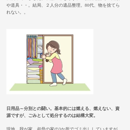
や道具・・。結局、２人分の遺品整理。
80
代、物を捨てら
れない。。
日用品～分別との闘い。基本的には燃える、燃えない、資
源ですが、ごみとして処分するのは結構大変。
現地、我が家、叔母の家の
3
か所でゴミ出ししていますが、