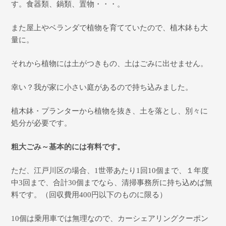
す。食器類、鍋類、置物・・・。
また屋上やベランダで植物を育てていたので、植木鉢も大
量に。
それから植物には土がつきもの、土はごみに出せません。
幸い？我が家に小さい庭があるので持ち込みました。
植木鉢・プランターから植物を抜き、土を落とし、別々に
処分が必要です。
粗大ごみ～基本的には有料です。
ただ、江戸川区の場合、
1
世帯あたり
1
回
10
個まで、１年度
中
3
回まで、合計
30
個までなら、清掃事務所に持ち込めば無
料です。（回収費用
400
円以下のものに限る）
10
個は乗用車では無理なので、カーシェアリングクーポン