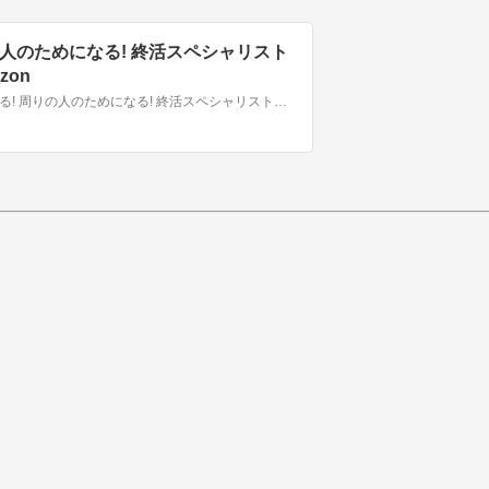
の人のためになる! 終活スペシャリスト
zon
Amazonで竹内 義彦の収入になる! 地域貢献になる! 周りの人のためになる! 終活スペシャリストになろう。アマゾンならポイント還元本が多数。竹内 義彦作品ほか、お急ぎ便対象商品は当日お届けも可能。また収入になる! 地域貢献になる! 周りの人のためになる! 終活スペシャリストになろうもアマゾン配送商品なら通常配送無料。