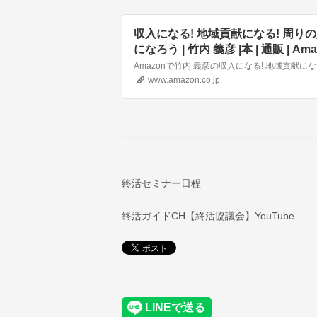
収入になる! 地域貢献になる! 周り
になろう | 竹内 義彦 |本 | 通販 | Ama
www.amazon.co.jp
終活セミナー日程
終活ガイドCH【終活協議会】YouTube